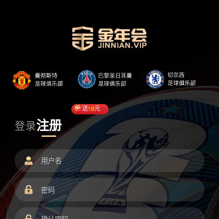
送
18
元
注册
登录