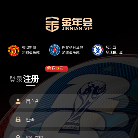
送
18
元
注册
登录